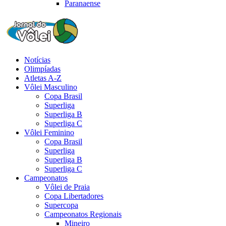
Paranaense
Notícias
Olimpíadas
Atletas A-Z
Vôlei Masculino
Copa Brasil
Superliga
Superliga B
Superliga C
Vôlei Feminino
Copa Brasil
Superliga
Superliga B
Superliga C
Campeonatos
Vôlei de Praia
Copa Libertadores
Supercopa
Campeonatos Regionais
Mineiro