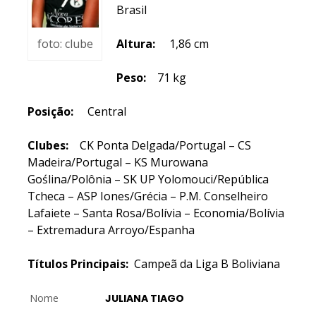
Brasil
foto: clube
Altura:
1,86 cm
Peso:
71 kg
Posição:
Central
Clubes:
CK Ponta Delgada/Portugal – CS
Madeira/Portugal – KS Murowana
Goślina/Polônia – SK UP Yolomouci/República
Tcheca – ASP Iones/Grécia – P.M. Conselheiro
Lafaiete – Santa Rosa/Bolívia – Economia/Bolívia
– Extremadura Arroyo/Espanha
Títulos Principais:
Campeã da Liga B Boliviana
Nome
JULIANA TIAGO