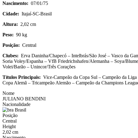
Nascimento:
07/01/75
Cidade:
Itajaí-SC-Brasil
Altura:
2,02 cm
Peso:
90 kg
Posição:
Central
Clubes:
Erva Daninha/Chapecó – Intelbrás/São José – Vasco da Gam
Soria Voley/Espanha – VfB Friedrichshafen/Alemanha – Soya/Blume
Volei/Barão – Unincor/Três Corações
Títulos Principais:
Vice-Campeão da Copa Sul – Campeão da Liga 
Copa Alemã – Tricampeão Alemão – Campeão da Champions League
Nome
JULIANO BENDINI
Nacionalidade
Brasil
Posição
Central
Height
2,02 cm
Nascimento