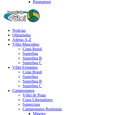
Paranaense
Notícias
Olimpíadas
Atletas A-Z
Vôlei Masculino
Copa Brasil
Superliga
Superliga B
Superliga C
Vôlei Feminino
Copa Brasil
Superliga
Superliga B
Superliga C
Campeonatos
Vôlei de Praia
Copa Libertadores
Supercopa
Campeonatos Regionais
Mineiro