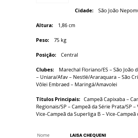
Cidade:
São João Nepomu
Altura:
1,86 cm
Peso:
75 kg
Posição:
Central
Clubes:
Marechal Floriano/ES – São João da
– Uniara/Afav – Nestlé/Araraquara – São Cr
Vôlei Embraed – Maringá/Amavolei
Títulos
Principais:
Campeã Capixaba –
Cam
Regionais/SP – Campeã da Série Prata/SP –
Vice-Campeã da Superliga B – Vice-Campeã 
Nome
LAISA CHEQUENI