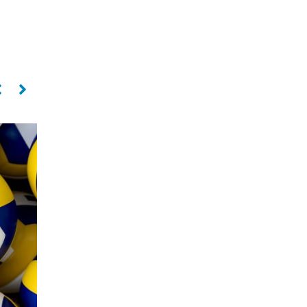
Levantador
Oposto
PAULO COCO
SILVIO ROBERTO