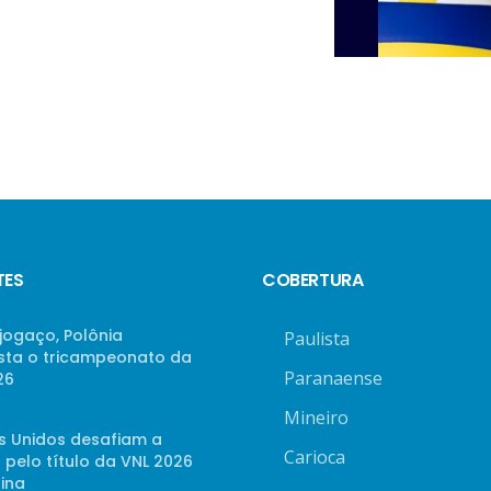
TES
COBERTURA
jogaço, Polônia
Paulista
sta o tricampeonato da
Paranaense
26
Mineiro
s Unidos desafiam a
Carioca
 pelo título da VNL 2026
ina