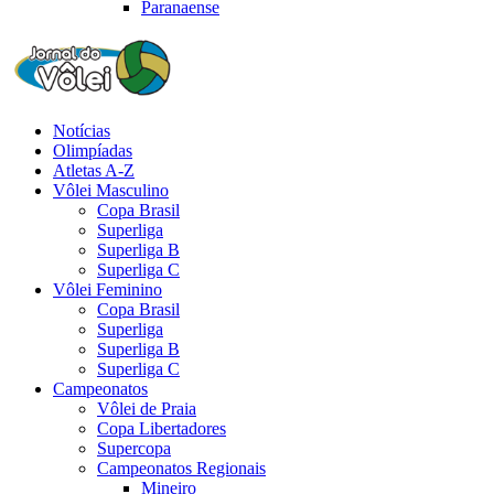
Paranaense
Notícias
Olimpíadas
Atletas A-Z
Vôlei Masculino
Copa Brasil
Superliga
Superliga B
Superliga C
Vôlei Feminino
Copa Brasil
Superliga
Superliga B
Superliga C
Campeonatos
Vôlei de Praia
Copa Libertadores
Supercopa
Campeonatos Regionais
Mineiro