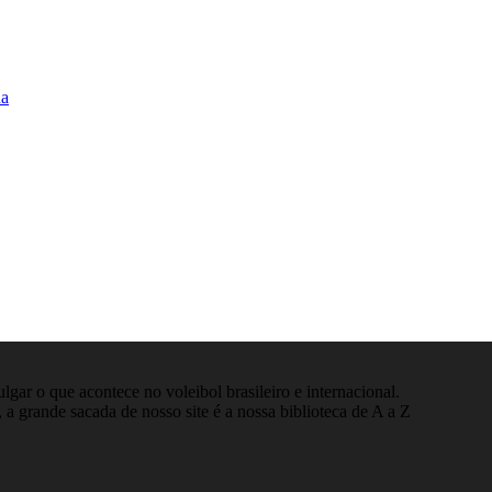
na
gar o que acontece no voleibol brasileiro e internacional.
 a grande sacada de nosso site é a nossa biblioteca de A a Z