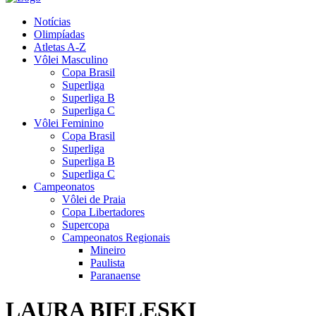
Notícias
Olimpíadas
Atletas A-Z
Vôlei Masculino
Copa Brasil
Superliga
Superliga B
Superliga C
Vôlei Feminino
Copa Brasil
Superliga
Superliga B
Superliga C
Campeonatos
Vôlei de Praia
Copa Libertadores
Supercopa
Campeonatos Regionais
Mineiro
Paulista
Paranaense
LAURA BIELESKI