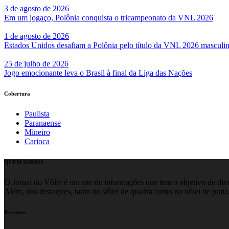
3 de agosto de 2026
Em um jogaço, Polônia conquista o tricampeonato da VNL 2026
1 de agosto de 2026
Estados Unidos desafiam a Polônia pelo título da VNL 2026 masculi
25 de julho de 2026
Jogo emocionante leva o Brasil à final da Liga das Nações
Cobertura
Paulista
Paranaense
Mineiro
Carioca
QUEM SOMOS
O Jornal do Vôlei é um site de informações que tem o objetivo de divul
Além, dos destaques, tanto no vôlei de quadra como no vôlei de praia,
Recentes