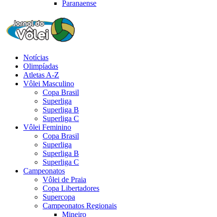
Paranaense
Notícias
Olimpíadas
Atletas A-Z
Vôlei Masculino
Copa Brasil
Superliga
Superliga B
Superliga C
Vôlei Feminino
Copa Brasil
Superliga
Superliga B
Superliga C
Campeonatos
Vôlei de Praia
Copa Libertadores
Supercopa
Campeonatos Regionais
Mineiro