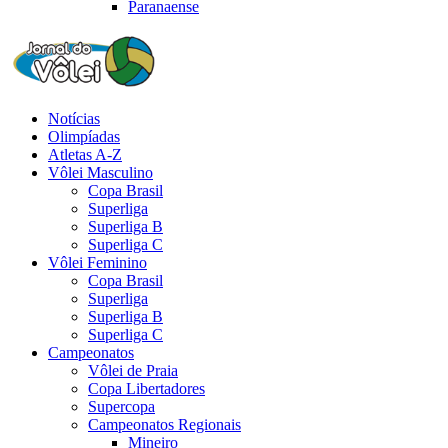
Paranaense
Notícias
Olimpíadas
Atletas A-Z
Vôlei Masculino
Copa Brasil
Superliga
Superliga B
Superliga C
Vôlei Feminino
Copa Brasil
Superliga
Superliga B
Superliga C
Campeonatos
Vôlei de Praia
Copa Libertadores
Supercopa
Campeonatos Regionais
Mineiro