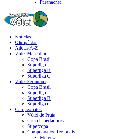
Paranaense
Notícias
Olimpíadas
Atletas A-Z
Vôlei Masculino
Copa Brasil
Superliga
Superliga B
Superliga C
Vôlei Feminino
Copa Brasil
Superliga
Superliga B
Superliga C
Campeonatos
Vôlei de Praia
Copa Libertadores
Supercopa
Campeonatos Regionais
Mineiro