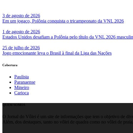
3 de agosto de 2026
Em um jogaço, Polônia conquista o tricampeonato da VNL 2026
1 de agosto de 2026
Estados Unidos desafiam a Polônia pelo título da VNL 2026 masculi
25 de julho de 2026
Jogo emocionante leva o Brasil à final da Liga das Nações
Cobertura
Paulista
Paranaense
Mineiro
Carioca
QUEM SOMOS
O Jornal do Vôlei é um site de informações que tem o objetivo de divul
Além, dos destaques, tanto no vôlei de quadra como no vôlei de praia,