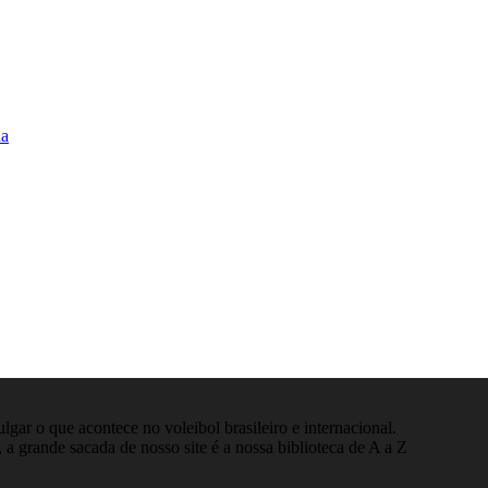
na
gar o que acontece no voleibol brasileiro e internacional.
 a grande sacada de nosso site é a nossa biblioteca de A a Z