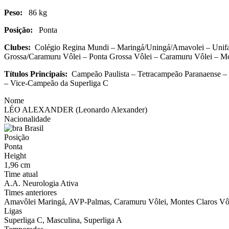
Peso:
86 kg
Posição:
Ponta
Clubes:
Colégio Regina Mundi – Maringá/Uningá/Amavolei – Unifam
Grossa/Caramuru Vôlei – Ponta Grossa Vôlei – Caramuru Vôlei – M
Títulos Principais:
Campeão Paulista – Tetrac
ampeão Paranaense –
– Vice-Campeão da Superliga C
Nome
LÉO ALEXANDER (Leonardo Alexander)
Nacionalidade
Brasil
Posição
Ponta
Height
1,96 cm
Time atual
A.A. Neurologia Ativa
Times anteriores
Amavôlei Maringá, AVP-Palmas, Caramuru Vôlei, Montes Claros Vôle
Ligas
Superliga C, Masculina, Superliga A