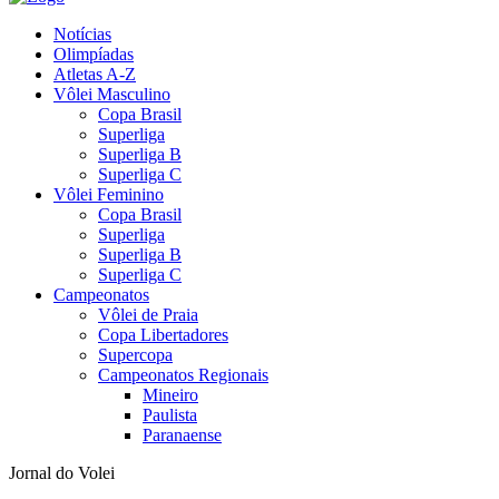
Notícias
Olimpíadas
Atletas A-Z
Vôlei Masculino
Copa Brasil
Superliga
Superliga B
Superliga C
Vôlei Feminino
Copa Brasil
Superliga
Superliga B
Superliga C
Campeonatos
Vôlei de Praia
Copa Libertadores
Supercopa
Campeonatos Regionais
Mineiro
Paulista
Paranaense
Jornal do Volei