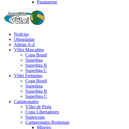
Paranaense
Notícias
Olimpíadas
Atletas A-Z
Vôlei Masculino
Copa Brasil
Superliga
Superliga B
Superliga C
Vôlei Feminino
Copa Brasil
Superliga
Superliga B
Superliga C
Campeonatos
Vôlei de Praia
Copa Libertadores
Supercopa
Campeonatos Regionais
Mineiro