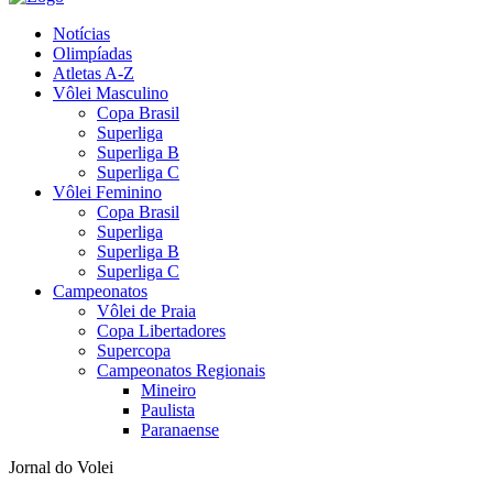
Notícias
Olimpíadas
Atletas A-Z
Vôlei Masculino
Copa Brasil
Superliga
Superliga B
Superliga C
Vôlei Feminino
Copa Brasil
Superliga
Superliga B
Superliga C
Campeonatos
Vôlei de Praia
Copa Libertadores
Supercopa
Campeonatos Regionais
Mineiro
Paulista
Paranaense
Jornal do Volei