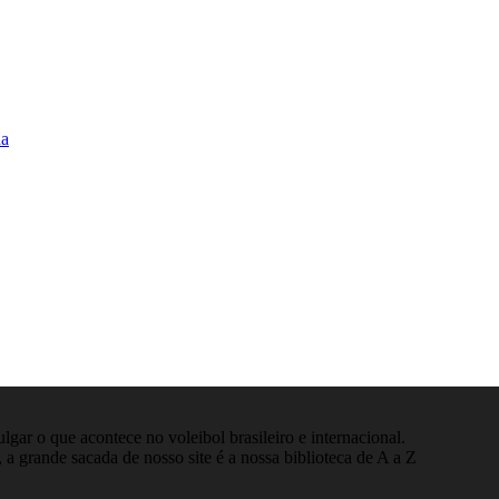
na
gar o que acontece no voleibol brasileiro e internacional.
 a grande sacada de nosso site é a nossa biblioteca de A a Z