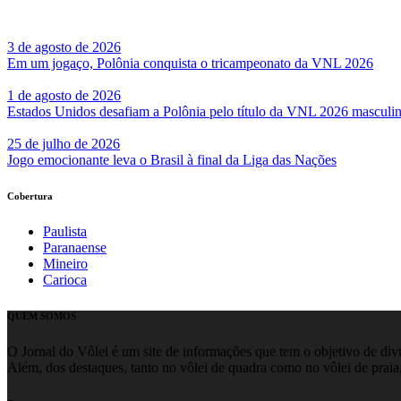
3 de agosto de 2026
Em um jogaço, Polônia conquista o tricampeonato da VNL 2026
1 de agosto de 2026
Estados Unidos desafiam a Polônia pelo título da VNL 2026 masculi
25 de julho de 2026
Jogo emocionante leva o Brasil à final da Liga das Nações
Cobertura
Paulista
Paranaense
Mineiro
Carioca
QUEM SOMOS
O Jornal do Vôlei é um site de informações que tem o objetivo de divul
Além, dos destaques, tanto no vôlei de quadra como no vôlei de praia,