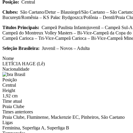
Posição:
Central
Clubes:
São Caetano/Detur – Blausiegel/São Caetano – São Caetano 
București/Romênia – KS Pałac Bydgoszcz/Polônia – Dentil/Praia Clu
Títulos Principais:
Campeã Paulista Infantojuvenil – Campeã Sul-A
Campeã do Montreux Volley Masters – Bi-Vice-Campeã da Copa do B
Campeã Carioca – Tri-Vice-Campeã Carioca – Bi-Vice-Campeã Mine
Seleção Brasileira:
Juvenil – Novos – Adulta
Nome
LETÍCIA HAGE (Lê)
Nacionalidade
Brasil
Posição
Central
Height
1,92 cm
Time atual
Praia Clube
Times anteriores
Praia Clube, Fluminense, Mackenzie EC, Pinheiros, São Caetano
Ligas
Feminina, Superliga A, Superliga B