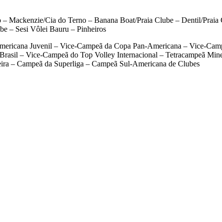
– Mackenzie/Cia do Terno – Banana Boat/Praia Clube – Dentil/Praia C
be – Sesi Vôlei Bauru – Pinheiros
mericana Juvenil – Vice-Campeã da Copa Pan-Americana – Vice-Camp
rasil – Vice-Campeã do Top Volley Internacional – Tetracampeã Min
ira – Campeã da Superliga – Campeã Sul-Americana de Clubes