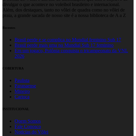
divulgar o que acontece no voleibol brasileiro e internacional.
Além, dos destaques, tanto no vôlei de quadra como no vôlei de
praia, a grande sacada de nosso site é a nossa biblioteca de A a Z
Recentes
Brasil perde e se complica no Mundial feminino Sub 17
Brasil perde mais uma no Mundial Sub 17 feminino
Em um jogaço, Polônia conquista o tricampeonato da VNL
2026
COBERTURA
Paulista
Paranaense
Mineiro
Carioca
INSTITUCIONAL
Quem Somos
Fale Conosco
Notícias do Vôlei