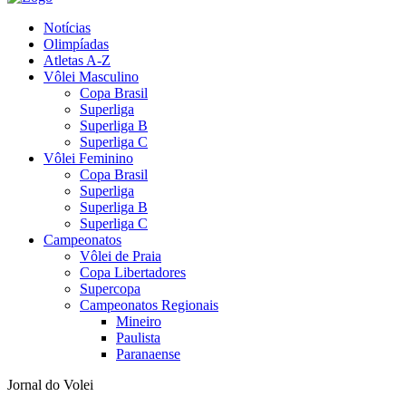
Notícias
Olimpíadas
Atletas A-Z
Vôlei Masculino
Copa Brasil
Superliga
Superliga B
Superliga C
Vôlei Feminino
Copa Brasil
Superliga
Superliga B
Superliga C
Campeonatos
Vôlei de Praia
Copa Libertadores
Supercopa
Campeonatos Regionais
Mineiro
Paulista
Paranaense
Jornal do Volei