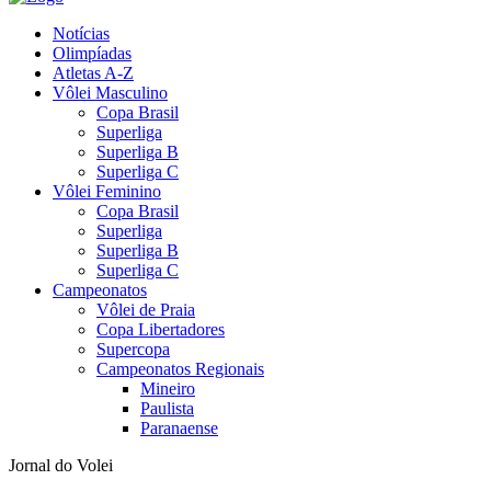
Notícias
Olimpíadas
Atletas A-Z
Vôlei Masculino
Copa Brasil
Superliga
Superliga B
Superliga C
Vôlei Feminino
Copa Brasil
Superliga
Superliga B
Superliga C
Campeonatos
Vôlei de Praia
Copa Libertadores
Supercopa
Campeonatos Regionais
Mineiro
Paulista
Paranaense
Jornal do Volei