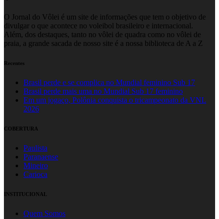
O Jornal do Vôlei é um site de informações que tem o objetivo de
divulgar o que acontece no voleibol brasileiro e internacional.
Além, dos destaques, tanto no vôlei de quadra como no vôlei de
praia, a grande sacada de nosso site é a nossa biblioteca de A a Z
Recentes
Brasil perde e se complica no Mundial feminino Sub 17
Brasil perde mais uma no Mundial Sub 17 feminino
Em um jogaço, Polônia conquista o tricampeonato da VNL
2026
COBERTURA
Paulista
Paranaense
Mineiro
Carioca
INSTITUCIONAL
Quem Somos