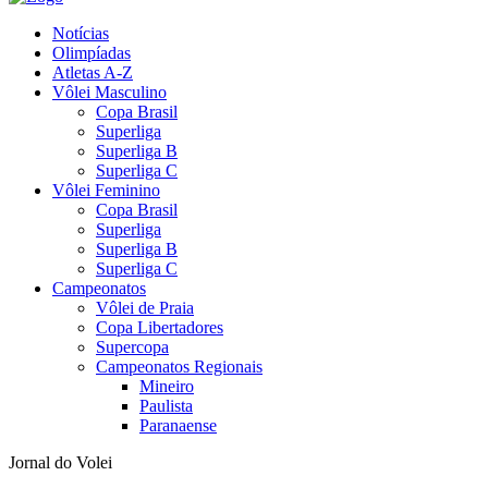
Notícias
Olimpíadas
Atletas A-Z
Vôlei Masculino
Copa Brasil
Superliga
Superliga B
Superliga C
Vôlei Feminino
Copa Brasil
Superliga
Superliga B
Superliga C
Campeonatos
Vôlei de Praia
Copa Libertadores
Supercopa
Campeonatos Regionais
Mineiro
Paulista
Paranaense
Jornal do Volei