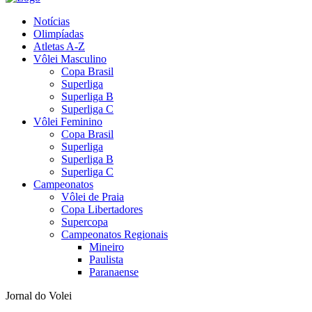
Notícias
Olimpíadas
Atletas A-Z
Vôlei Masculino
Copa Brasil
Superliga
Superliga B
Superliga C
Vôlei Feminino
Copa Brasil
Superliga
Superliga B
Superliga C
Campeonatos
Vôlei de Praia
Copa Libertadores
Supercopa
Campeonatos Regionais
Mineiro
Paulista
Paranaense
Jornal do Volei