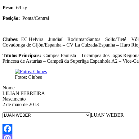
Peso:
69 kg
Posição:
Ponta/Central
Clubes:
EC Helvira – Jundiaí – Rodrimar/Santos – Sollo/Tietê – V
Covadonga de Gijón/Espanha – CV La Calzada/Espanha – Haro Rioj
Títulos Principais:
Campeã Paulista – Tricampeã dos Jogos Regiona
Princesa de Asturias – Campeã da Superliga Espanhola A2 – Vice
Fotos: Clubes
Nome
LILIAN FERREIRA
Nascimento
2 de maio de 2013
LUAN WEBER
Facebook