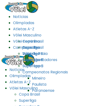
Notícias
Olimpíadas
Atletas A-Z
Vôlei Masculino
Vôlei Feminino
Copa Brasil
Campeonatos
Superliga
Copa Brasil
Superliga B
Superliga
Vôlei de Praia
Superliga C
Superliga B
Copa Libertadores
Superliga C
Supercopa
Notícias
Campeonatos Regionais
Olimpíadas
Mineiro
Atletas A-Z
Paulista
Vôlei Masculino
Paranaense
Copa Brasil
Superliga