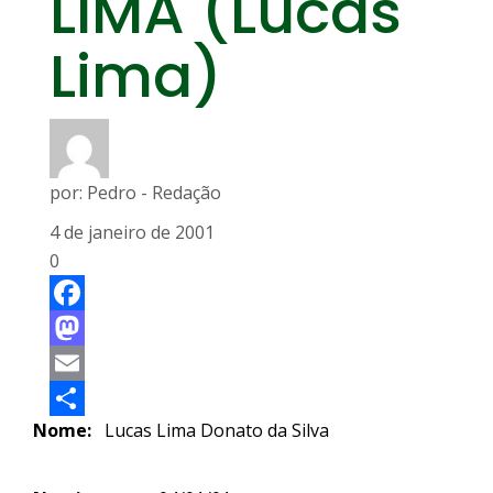
LIMA (Lucas
Lima)
por:
Pedro - Redação
4 de janeiro de 2001
0
Facebook
Mastodon
Email
Nome:
Lucas Lima Donato da Silva
Share