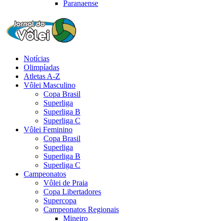
Paranaense
Notícias
Olimpíadas
Atletas A-Z
Vôlei Masculino
Copa Brasil
Superliga
Superliga B
Superliga C
Vôlei Feminino
Copa Brasil
Superliga
Superliga B
Superliga C
Campeonatos
Vôlei de Praia
Copa Libertadores
Supercopa
Campeonatos Regionais
Mineiro