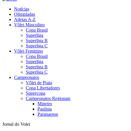
Notícias
Olimpíadas
Atletas A-Z
Vôlei Masculino
Copa Brasil
Superliga
Superliga B
Superliga C
Vôlei Feminino
Copa Brasil
Superliga
Superliga B
Superliga C
Campeonatos
Vôlei de Praia
Copa Libertadores
Supercopa
Campeonatos Regionais
Mineiro
Paulista
Paranaense
Jornal do Volei