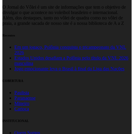
O Jornal do Vôlei é um site de informações que tem o objetivo de
divulgar o que acontece no voleibol brasileiro e internacional.
Além, dos destaques, tanto no vôlei de quadra como no vôlei de
praia, a grande sacada de nosso site é a nossa biblioteca de A a Z
Recentes
Em um jogaço, Polônia conquista o tricampeonato da VNL
2026
Estados Unidos desafiam a Polônia pelo título da VNL 2026
masculina
Jogo emocionante leva o Brasil à final da Liga das Nações
COBERTURA
Paulista
Paranaense
Mineiro
Carioca
INSTITUCIONAL
Quem Somos