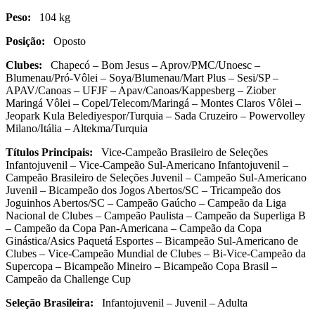
Peso:
104 kg
Posição:
Oposto
Clubes:
Chapecó – Bom Jesus – Aprov/PMC/Unoesc –
Blumenau/Pró-Vôlei – Soya/Blumenau/Mart Plus – Sesi/SP –
APAV/Canoas – UFJF – Apav/Canoas/Kappesberg –
Ziober
Maringá Vôlei – Copel/Telecom/Maringá – Montes Claros Vôlei –
Jeopark Kula Belediyespor/Turquia – Sada Cruzeiro – Powervolley
Milano/Itália – Altekma/Turquia
Títulos Principais:
Vice-Campeão Brasileiro de Seleções
Infantojuvenil – Vice-Campeão Sul-Americano Infantojuvenil –
Campeão Brasileiro de Seleções Juvenil – Campeão Sul-Americano
Juvenil – Bicampeão dos Jogos Abertos/SC – Tricampeão dos
Joguinhos Abertos/SC – Campeão Gaúcho – Campeão da Liga
Nacional de Clubes – Campeão Paulista – Campeão da Superliga B
– Campeão da Copa Pan-Americana – Campeão da Copa
Ginástica/Asics Paquetá Esportes – Bicampeão Sul-Americano de
Clubes – Vice-Campeão Mundial de Clubes – Bi-Vice-Campeão da
Supercopa – Bicampeão Mineiro – Bicampeão Copa Brasil –
Campeão da Challenge Cup
Seleção Brasileira:
Infantojuvenil – Juvenil – Adulta