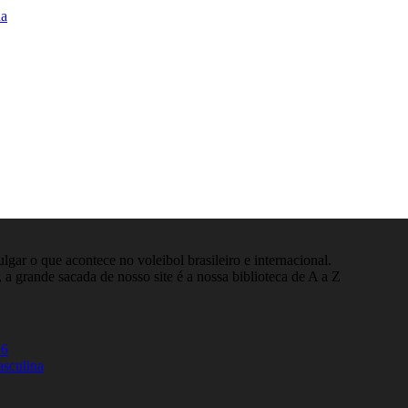
na
gar o que acontece no voleibol brasileiro e internacional.
 a grande sacada de nosso site é a nossa biblioteca de A a Z
26
asculina