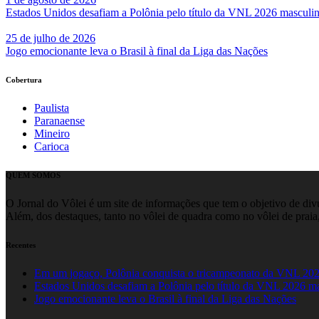
Estados Unidos desafiam a Polônia pelo título da VNL 2026 masculi
25 de julho de 2026
Jogo emocionante leva o Brasil à final da Liga das Nações
Cobertura
Paulista
Paranaense
Mineiro
Carioca
QUEM SOMOS
O Jornal do Vôlei é um site de informações que tem o objetivo de divul
Além, dos destaques, tanto no vôlei de quadra como no vôlei de praia,
Recentes
Em um jogaço, Polônia conquista o tricampeonato da VNL 20
Estados Unidos desafiam a Polônia pelo título da VNL 2026 m
Jogo emocionante leva o Brasil à final da Liga das Nações