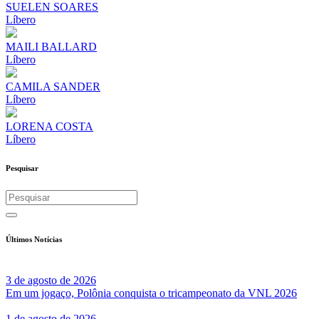
SUELEN SOARES
Líbero
MAILI BALLARD
Líbero
CAMILA SANDER
Líbero
LORENA COSTA
Líbero
Pesquisar
Últimos Notícias
3 de agosto de 2026
Em um jogaço, Polônia conquista o tricampeonato da VNL 2026
1 de agosto de 2026