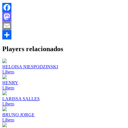
Facebook
Mastodon
Email
Share
Players relacionados
HELOISA NIESPODZINSKI
Líbero
HENRY
Líbero
LARISSA SALLES
Líbero
BRUNO JORGE
Líbero