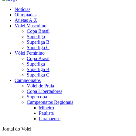
Notícias
Olimpíadas
Atletas A-Z
Vôlei Masculino
Copa Brasil
Superliga
Superliga B
Superliga C
Vôlei Feminino
Copa Brasil
Superliga
Superliga B
Superliga C
Campeonatos
Vôlei de Praia
Copa Libertadores
Supercopa
Campeonatos Regionais
Mineiro
Paulista
Paranaense
Jornal do Volei