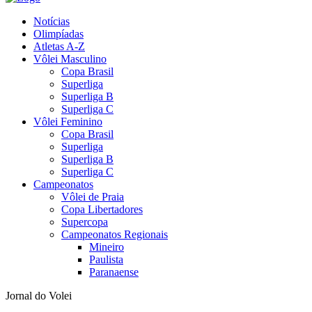
Notícias
Olimpíadas
Atletas A-Z
Vôlei Masculino
Copa Brasil
Superliga
Superliga B
Superliga C
Vôlei Feminino
Copa Brasil
Superliga
Superliga B
Superliga C
Campeonatos
Vôlei de Praia
Copa Libertadores
Supercopa
Campeonatos Regionais
Mineiro
Paulista
Paranaense
Jornal do Volei