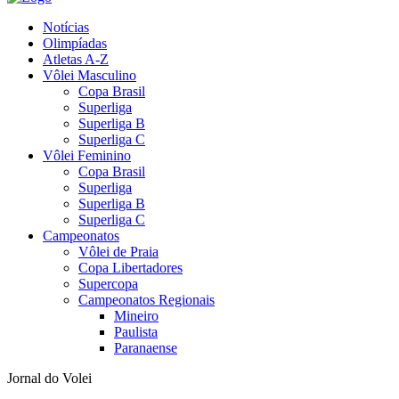
Notícias
Olimpíadas
Atletas A-Z
Vôlei Masculino
Copa Brasil
Superliga
Superliga B
Superliga C
Vôlei Feminino
Copa Brasil
Superliga
Superliga B
Superliga C
Campeonatos
Vôlei de Praia
Copa Libertadores
Supercopa
Campeonatos Regionais
Mineiro
Paulista
Paranaense
Jornal do Volei