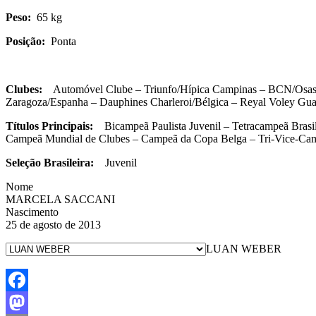
Peso:
65 kg
Posição:
Ponta
Clubes:
Automóvel Clube – Triunfo/Hípica Campinas – BCN/Osasco
Zaragoza/Espanha – Dauphines Charleroi/Bélgica – Reyal Voley G
Títulos Principais:
Bicampeã Paulista Juvenil – Tetracampeã Brasil
Campeã Mundial de Clubes – Campeã da Copa Belga – Tri-Vice-Cam
Seleção Brasileira:
Juvenil
Nome
MARCELA SACCANI
Nascimento
25 de agosto de 2013
LUAN WEBER
Facebook