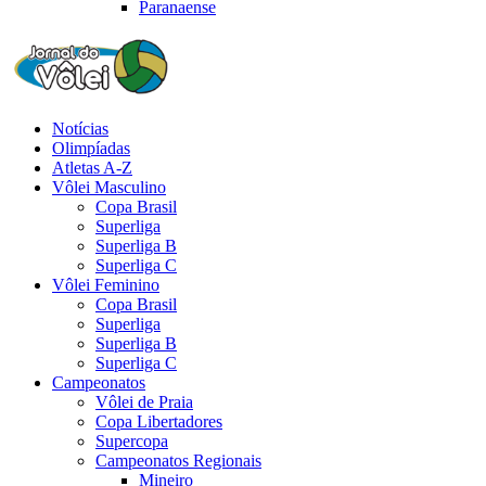
Paranaense
Notícias
Olimpíadas
Atletas A-Z
Vôlei Masculino
Copa Brasil
Superliga
Superliga B
Superliga C
Vôlei Feminino
Copa Brasil
Superliga
Superliga B
Superliga C
Campeonatos
Vôlei de Praia
Copa Libertadores
Supercopa
Campeonatos Regionais
Mineiro