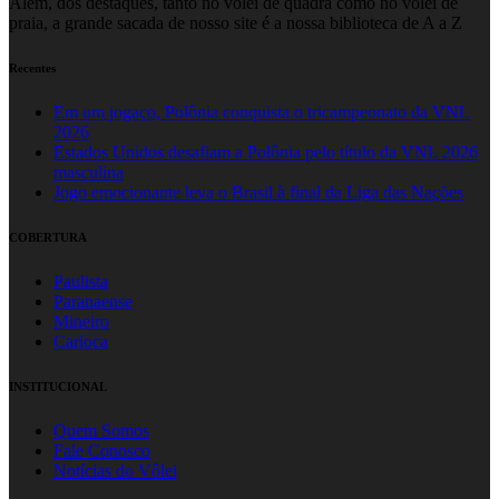
Além, dos destaques, tanto no vôlei de quadra como no vôlei de
praia, a grande sacada de nosso site é a nossa biblioteca de A a Z
Recentes
Em um jogaço, Polônia conquista o tricampeonato da VNL
2026
Estados Unidos desafiam a Polônia pelo título da VNL 2026
masculina
Jogo emocionante leva o Brasil à final da Liga das Nações
COBERTURA
Paulista
Paranaense
Mineiro
Carioca
INSTITUCIONAL
Quem Somos
Fale Conosco
Notícias do Vôlei