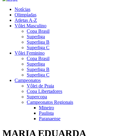
Notícias
Olimpíadas
Atletas A-Z
Vôlei Masculino
Copa Brasil
Superliga
Superliga B
Superliga C
Vôlei Feminino
Copa Brasil
Superliga
Superliga B
Superliga C
Campeonatos
Vôlei de Praia
Copa Libertadores
Supercopa
Campeonatos Regionais
Mineiro
Paulista
Paranaense
MARIA EDUARDA