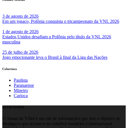
3 de agosto de 2026
Em um jogaço, Polônia conquista o tricampeonato da VNL 2026
1 de agosto de 2026
Estados Unidos desafiam a Polônia pelo título da VNL 2026
masculina
25 de julho de 2026
Jogo emocionante leva o Brasil à final da Liga das Nações
Cobertura
Paulista
Paranaense
Mineiro
Carioca
QUEM SOMOS
O Jornal do Vôlei é um site de informações que tem o objetivo de
divulgar o que acontece no voleibol brasileiro e internacional.