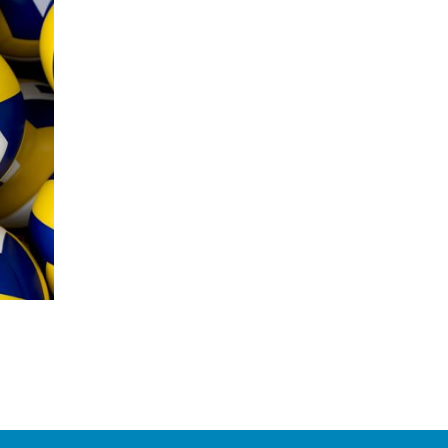
Central
Central
ROSANA PRYSTHON
ISABELLA BINATTI