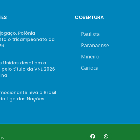
TES
COBERTURA
jogaço, Polônia
Paulista
sta o tricampeonato da
Paranaense
26
Mineiro
s Unidos desafiam a
Carioca
 pelo título da VNL 2026
ina
mocionante leva o Brasil
 da Liga das Nações
os.