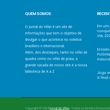
QUEM SOMOS
RECEN
Em um 
O Jornal do Vôlei é um site de
conqui
informações que tem o objetivo de
VNL 20
divulgar o que acontece no voleibol
brasileiro e internacional.
Estado
Além, dos destaques, tanto no vôlei de
Polônia
quadra como no vôlei de praia, a
mascul
grande sacada de nosso site é a nossa
biblioteca de A a Z
Jogo e
à final
Copyright © 2024
- Todos os Direitos Reservad
Jornal do Vôlei