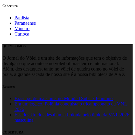
Cobertura
Paulista
Paranaense
Mineiro
Carioca
QUEM SOMOS
O Jornal do Vôlei é um site de informações que tem o objetivo de
divulgar o que acontece no voleibol brasileiro e internacional.
Além, dos destaques, tanto no vôlei de quadra como no vôlei de
praia, a grande sacada de nosso site é a nossa biblioteca de A a Z
Recentes
Brasil perde mais uma no Mundial Sub 17 feminino
Em um jogaço, Polônia conquista o tricampeonato da VNL
2026
Estados Unidos desafiam a Polônia pelo título da VNL 2026
masculina
COBERTURA