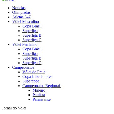
Notícias
Olimpíadas
Atletas A-Z
Vôlei Masculino
Copa Brasil
Superliga
Superliga B
Superliga C
Vôlei Feminino
Copa Brasil
Superliga
Superliga B
Superliga C
Campeonatos
Vôlei de Praia
Copa Libertadores
Supercopa
Campeonatos Regionais
Mineiro
Paulista
Paranaense
Jornal do Volei