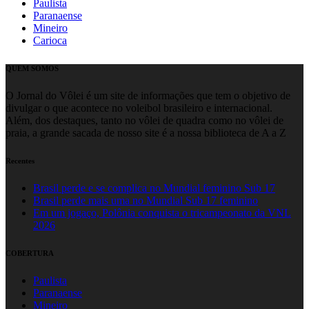
Paulista
Paranaense
Mineiro
Carioca
QUEM SOMOS
O Jornal do Vôlei é um site de informações que tem o objetivo de
divulgar o que acontece no voleibol brasileiro e internacional.
Além, dos destaques, tanto no vôlei de quadra como no vôlei de
praia, a grande sacada de nosso site é a nossa biblioteca de A a Z
Recentes
Brasil perde e se complica no Mundial feminino Sub 17
Brasil perde mais uma no Mundial Sub 17 feminino
Em um jogaço, Polônia conquista o tricampeonato da VNL
2026
COBERTURA
Paulista
Paranaense
Mineiro