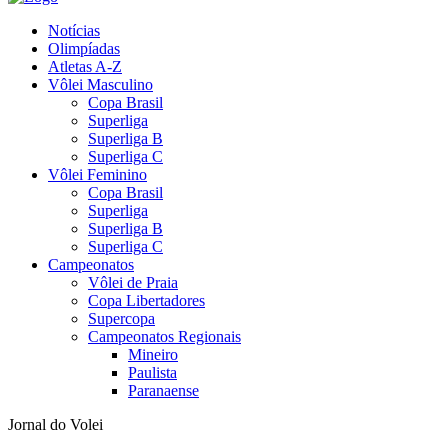
Notícias
Olimpíadas
Atletas A-Z
Vôlei Masculino
Copa Brasil
Superliga
Superliga B
Superliga C
Vôlei Feminino
Copa Brasil
Superliga
Superliga B
Superliga C
Campeonatos
Vôlei de Praia
Copa Libertadores
Supercopa
Campeonatos Regionais
Mineiro
Paulista
Paranaense
Jornal do Volei