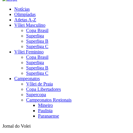
Notícias
Olimpíadas
Atletas A-Z
Vôlei Masculino
Copa Brasil
Superliga
Superliga B
Superliga C
Vôlei Feminino
Copa Brasil
Superliga
Superliga B
Superliga C
Campeonatos
Vôlei de Praia
Copa Libertadores
Supercopa
Campeonatos Regionais
Mineiro
Paulista
Paranaense
Jornal do Volei