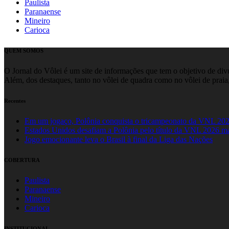
Paulista
Paranaense
Mineiro
Carioca
QUEM SOMOS
O Jornal do Vôlei é um site de informações que tem o objetivo de divul
Além, dos destaques, tanto no vôlei de quadra como no vôlei de praia,
Recentes
Em um jogaço, Polônia conquista o tricampeonato da VNL 20
Estados Unidos desafiam a Polônia pelo título da VNL 2026 m
Jogo emocionante leva o Brasil à final da Liga das Nações
COBERTURA
Paulista
Paranaense
Mineiro
Carioca
INSTITUCIONAL