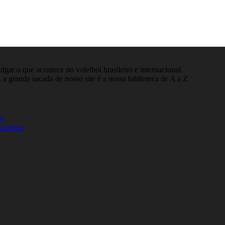
gar o que acontece no voleibol brasileiro e internacional.
 a grande sacada de nosso site é a nossa biblioteca de A a Z
26
asculina