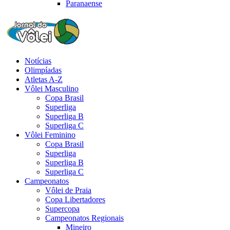
Paranaense
Notícias
Olimpíadas
Atletas A-Z
Vôlei Masculino
Copa Brasil
Superliga
Superliga B
Superliga C
Vôlei Feminino
Copa Brasil
Superliga
Superliga B
Superliga C
Campeonatos
Vôlei de Praia
Copa Libertadores
Supercopa
Campeonatos Regionais
Mineiro