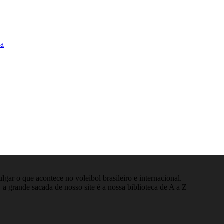
na
gar o que acontece no voleibol brasileiro e internacional.
 a grande sacada de nosso site é a nossa biblioteca de A a Z