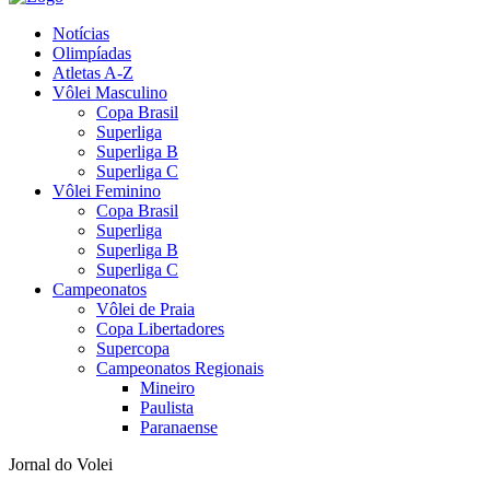
Notícias
Olimpíadas
Atletas A-Z
Vôlei Masculino
Copa Brasil
Superliga
Superliga B
Superliga C
Vôlei Feminino
Copa Brasil
Superliga
Superliga B
Superliga C
Campeonatos
Vôlei de Praia
Copa Libertadores
Supercopa
Campeonatos Regionais
Mineiro
Paulista
Paranaense
Jornal do Volei