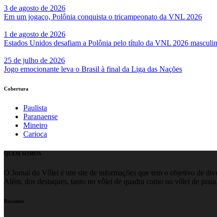
3 de agosto de 2026
Em um jogaço, Polônia conquista o tricampeonato da VNL 2026
1 de agosto de 2026
Estados Unidos desafiam a Polônia pelo título da VNL 2026 masculi
25 de julho de 2026
Jogo emocionante leva o Brasil à final da Liga das Nações
Cobertura
Paulista
Paranaense
Mineiro
Carioca
QUEM SOMOS
O Jornal do Vôlei é um site de informações que tem o objetivo de divul
Além, dos destaques, tanto no vôlei de quadra como no vôlei de praia,
Recentes