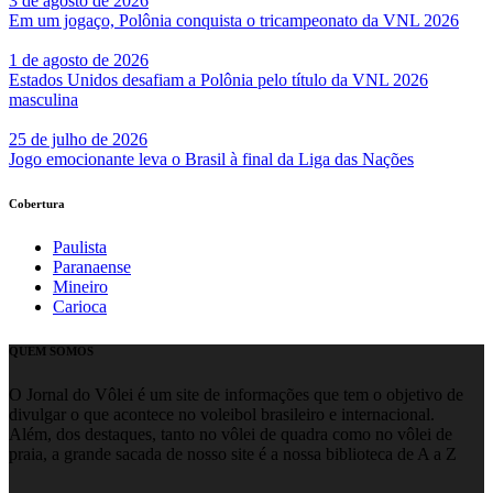
3 de agosto de 2026
Em um jogaço, Polônia conquista o tricampeonato da VNL 2026
1 de agosto de 2026
Estados Unidos desafiam a Polônia pelo título da VNL 2026
masculina
25 de julho de 2026
Jogo emocionante leva o Brasil à final da Liga das Nações
Cobertura
Paulista
Paranaense
Mineiro
Carioca
QUEM SOMOS
O Jornal do Vôlei é um site de informações que tem o objetivo de
divulgar o que acontece no voleibol brasileiro e internacional.
Além, dos destaques, tanto no vôlei de quadra como no vôlei de
praia, a grande sacada de nosso site é a nossa biblioteca de A a Z