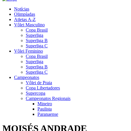
Notícias
Olimpíadas
Atletas A-Z
Vôlei Masculino
Copa Brasil
Superliga
Superliga B
Superliga C
Vôlei Feminino
Copa Brasil
Superliga
Superliga B
Superliga C
Campeonatos
Vôlei de Praia
Copa Libertadores
Supercopa
Campeonatos Regionais
Mineiro
Paulista
Paranaense
MOISÉS ANDRADE