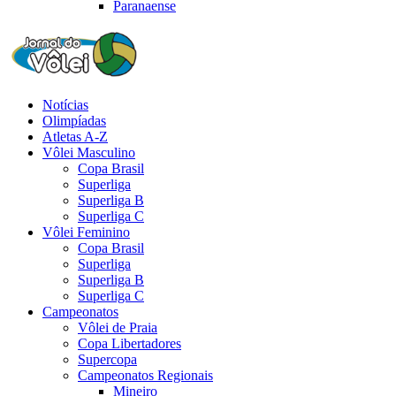
Paranaense
Notícias
Olimpíadas
Atletas A-Z
Vôlei Masculino
Copa Brasil
Superliga
Superliga B
Superliga C
Vôlei Feminino
Copa Brasil
Superliga
Superliga B
Superliga C
Campeonatos
Vôlei de Praia
Copa Libertadores
Supercopa
Campeonatos Regionais
Mineiro