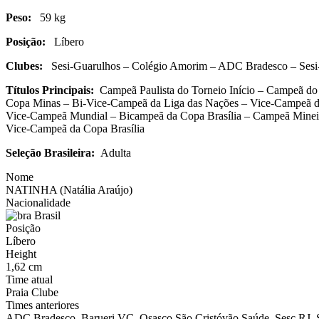
Peso:
59 kg
Posição:
Líbero
Clubes:
Sesi-Guarulhos – Colégio Amorim – ADC Bradesco – Sesi-SP
Títulos Principais:
C
ampeã Paulista do Torneio Início – Campeã do
Copa Minas – Bi-Vice-Campeã da Liga das Nações – Vice-Campeã do
Vice-Campeã Mundial – Bicampeã da Copa Brasília – Campeã Minei
Vice-Campeã da Copa Brasília
Seleção Brasileira:
Adulta
Nome
NATINHA (Natália Araújo)
Nacionalidade
Brasil
Posição
Líbero
Height
1,62 cm
Time atual
Praia Clube
Times anteriores
ADC Bradesco, Barueri VC, Osasco São Cristóvão Saúde, Sesc RJ, 