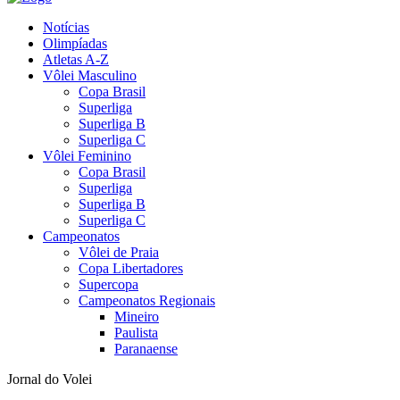
Notícias
Olimpíadas
Atletas A-Z
Vôlei Masculino
Copa Brasil
Superliga
Superliga B
Superliga C
Vôlei Feminino
Copa Brasil
Superliga
Superliga B
Superliga C
Campeonatos
Vôlei de Praia
Copa Libertadores
Supercopa
Campeonatos Regionais
Mineiro
Paulista
Paranaense
Jornal do Volei