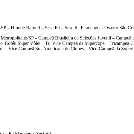
 – Hinode Barueri – Sesc RJ – Sesc RJ Flamengo – Osasco São Cris
 Metropolitano/SP – Campeã Brasileira de Seleções Juvenil – Campeã
 Troféu Super Vôlei – Tri-Vice-Campeã da Supercopa – Tricampeã C
ra – Vice-Campeã Sul-Americana de Clubes – Vice-Campeã da Superl
Sesc RJ Flamengo, Sesi-SP