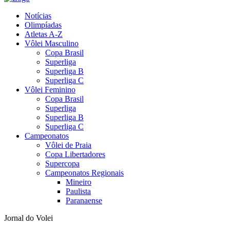
Notícias
Olimpíadas
Atletas A-Z
Vôlei Masculino
Copa Brasil
Superliga
Superliga B
Superliga C
Vôlei Feminino
Copa Brasil
Superliga
Superliga B
Superliga C
Campeonatos
Vôlei de Praia
Copa Libertadores
Supercopa
Campeonatos Regionais
Mineiro
Paulista
Paranaense
Jornal do Volei