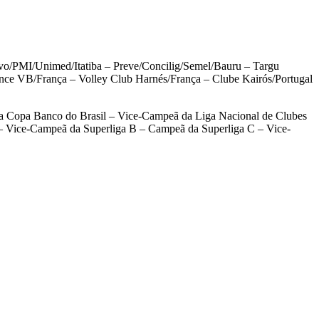
o/PMI/Unimed/Itatiba – Preve/Concilig/Semel/Bauru – Targu
ence VB/França – Volley Club Harnés/França – Clube Kairós/Portugal
a Copa Banco do Brasil – Vice-Campeã da Liga Nacional de Clubes
– Vice-Campeã da Superliga B – Campeã da Superliga C – Vice-