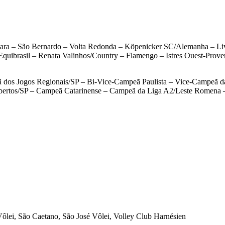
ara – São Bernardo – Volta Redonda – Köpenicker SC/Alemanha – Liv
quibrasil – Renata Valinhos/Country – Flamengo – Istres Ouest-Prov
 dos Jogos Regionais/SP – Bi-Vice-Campeã Paulista – Vice-Campeã d
Abertos/SP – Campeã Catarinense – Campeã da Liga A2/Leste Romena 
Vôlei, São Caetano, São José Vôlei, Volley Club Harnésien