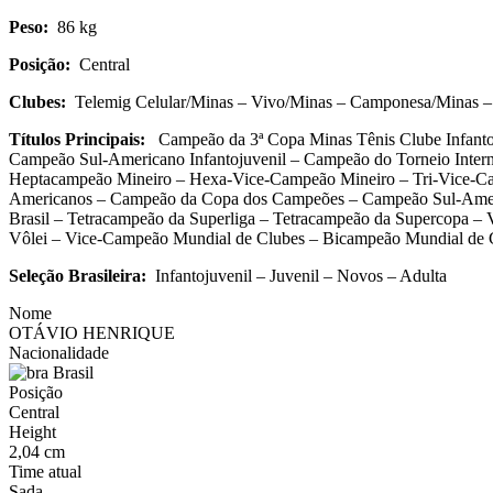
Peso:
86 kg
Posição:
Central
Clubes:
Telemig Celular/Minas – Vivo/Minas – Camponesa/Minas – 
Títulos Principais:
Campeão da 3ª Copa Minas Tênis Clube Infantoju
Campeão Sul-Americano Infantojuvenil – Campeão do Torneio Intern
Heptacampeão Mineiro – Hexa-Vice-Campeão Mineiro – Tri-Vice-C
Americanos – Campeão da Copa dos Campeões – Campeão Sul-Ameri
Brasil – Tetracampeão da Superliga – Tetracampeão da Supercopa 
Vôlei – Vice-Campeão Mundial de Clubes – Bicampeão Mundial de 
Seleção Brasileira:
Infantojuvenil – Juvenil – Novos – Adulta
Nome
OTÁVIO HENRIQUE
Nacionalidade
Brasil
Posição
Central
Height
2,04 cm
Time atual
Sada