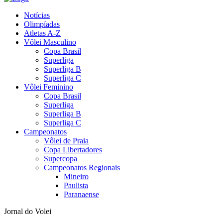
Notícias
Olimpíadas
Atletas A-Z
Vôlei Masculino
Copa Brasil
Superliga
Superliga B
Superliga C
Vôlei Feminino
Copa Brasil
Superliga
Superliga B
Superliga C
Campeonatos
Vôlei de Praia
Copa Libertadores
Supercopa
Campeonatos Regionais
Mineiro
Paulista
Paranaense
Jornal do Volei