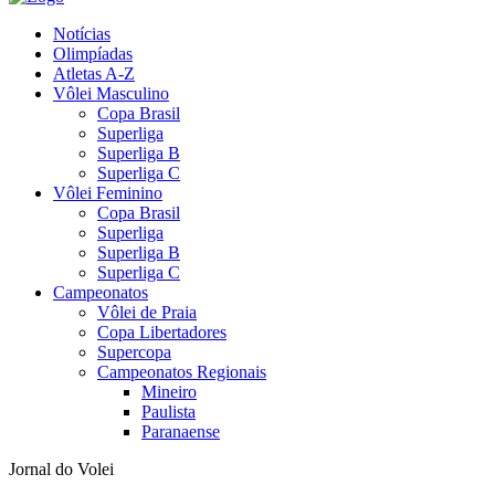
Notícias
Olimpíadas
Atletas A-Z
Vôlei Masculino
Copa Brasil
Superliga
Superliga B
Superliga C
Vôlei Feminino
Copa Brasil
Superliga
Superliga B
Superliga C
Campeonatos
Vôlei de Praia
Copa Libertadores
Supercopa
Campeonatos Regionais
Mineiro
Paulista
Paranaense
Jornal do Volei