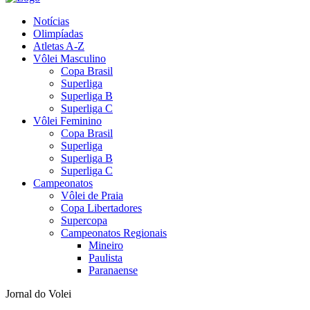
Notícias
Olimpíadas
Atletas A-Z
Vôlei Masculino
Copa Brasil
Superliga
Superliga B
Superliga C
Vôlei Feminino
Copa Brasil
Superliga
Superliga B
Superliga C
Campeonatos
Vôlei de Praia
Copa Libertadores
Supercopa
Campeonatos Regionais
Mineiro
Paulista
Paranaense
Jornal do Volei