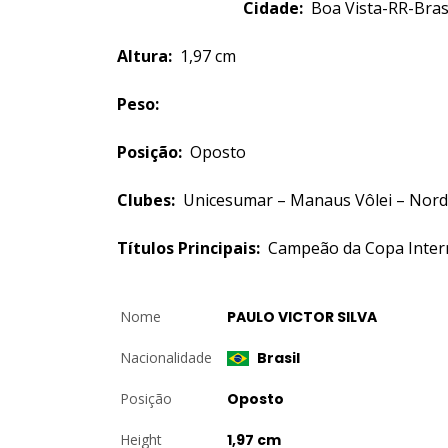
Cidade:
Boa Vis
Altura:
1,97 cm
Peso:
Posição:
Oposto
Clubes:
Unicesumar – Manaus Vôlei – Norde
Títulos Principais:
Campeão da Copa Intern
Nome
PAULO VICTOR SILVA
Nacionalidade
Brasil
Posição
Oposto
Height
1,97 cm