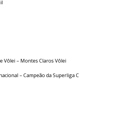
ta-RR-Brasil
 Vôlei – Montes Claros Vôlei
acional – Campeão da Superliga C