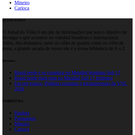
Mineiro
Carioca
QUEM SOMOS
O Jornal do Vôlei é um site de informações que tem o objetivo de
divulgar o que acontece no voleibol brasileiro e internacional.
Além, dos destaques, tanto no vôlei de quadra como no vôlei de
praia, a grande sacada de nosso site é a nossa biblioteca de A a Z
Recentes
Brasil perde e se complica no Mundial feminino Sub 17
Brasil perde mais uma no Mundial Sub 17 feminino
Em um jogaço, Polônia conquista o tricampeonato da VNL
2026
COBERTURA
Paulista
Paranaense
Mineiro
Carioca