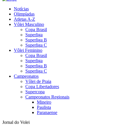
Notícias
Olimpíadas
Atletas A-Z
Vôlei Masculino
Copa Brasil
Superliga
Superliga B
Superliga C
Vôlei Feminino
Copa Brasil
Superliga
Superliga B
Superliga C
Campeonatos
Vôlei de Praia
Copa Libertadores
Supercopa
Campeonatos Regionais
Mineiro
Paulista
Paranaense
Jornal do Volei