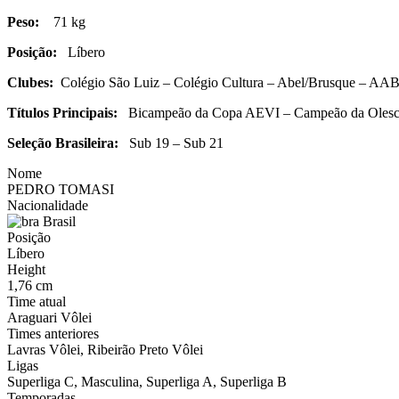
Peso:
71 kg
Posição:
Líbero
Clubes:
Colégio São Luiz – Colégio Cultura – Abel/Brusque – AAB
Títulos Principais:
Bicampeão da Copa AEVI – Campeão da Olesc/E
Seleção Brasileira:
Sub 19 – Sub 21
Nome
PEDRO TOMASI
Nacionalidade
Brasil
Posição
Líbero
Height
1,76 cm
Time atual
Araguari Vôlei
Times anteriores
Lavras Vôlei, Ribeirão Preto Vôlei
Ligas
Superliga C, Masculina, Superliga A, Superliga B
Temporadas