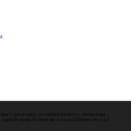
na
gar o que acontece no voleibol brasileiro e internacional.
 a grande sacada de nosso site é a nossa biblioteca de A a Z