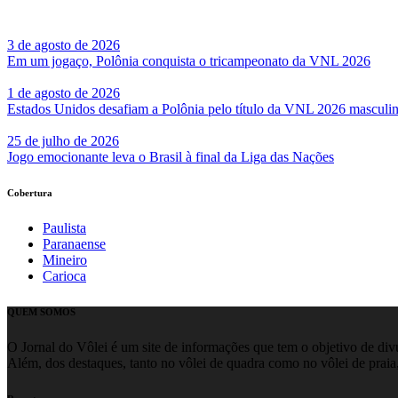
3 de agosto de 2026
Em um jogaço, Polônia conquista o tricampeonato da VNL 2026
1 de agosto de 2026
Estados Unidos desafiam a Polônia pelo título da VNL 2026 masculi
25 de julho de 2026
Jogo emocionante leva o Brasil à final da Liga das Nações
Cobertura
Paulista
Paranaense
Mineiro
Carioca
QUEM SOMOS
O Jornal do Vôlei é um site de informações que tem o objetivo de divul
Além, dos destaques, tanto no vôlei de quadra como no vôlei de praia,