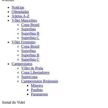
Notícias
Olimpíadas
Atletas A-Z
Vôlei Masculino
Copa Brasil
Superliga
Superliga B
Superliga C
Vôlei Feminino
Copa Brasil
Superliga
Superliga B
Superliga C
Campeonatos
Vôlei de Praia
Copa Libertadores
Supercopa
Campeonatos Regionais
Mineiro
Paulista
Paranaense
Jornal do Volei