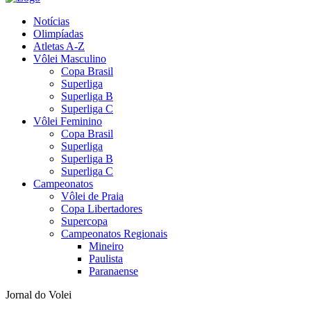
Notícias
Olimpíadas
Atletas A-Z
Vôlei Masculino
Copa Brasil
Superliga
Superliga B
Superliga C
Vôlei Feminino
Copa Brasil
Superliga
Superliga B
Superliga C
Campeonatos
Vôlei de Praia
Copa Libertadores
Supercopa
Campeonatos Regionais
Mineiro
Paulista
Paranaense
Jornal do Volei