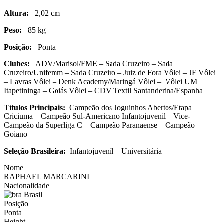
Altura:
2,02 cm
Peso:
85 kg
Posição:
Ponta
Clubes:
ADV/Marisol/FME – Sada Cruzeiro – Sada
Cruzeiro/Unifemm – Sada Cruzeiro – Juiz de Fora Vôlei – JF Vôlei
– Lavras Vôlei – Denk Academy/Maringá Vôlei – Vôlei UM
Itapetininga – Goiás Vôlei – CDV Textil Santanderina/Espanha
Títulos Principais:
Campeão dos Joguinhos Abertos/Etapa
Criciuma – Campeão Sul-Americano Infantojuvenil – Vice-
Campeão da Superliga C – Campeão Paranaense – Campeão
Goiano
Seleção Brasileira:
Infantojuvenil – Universitária
Nome
RAPHAEL MARCARINI
Nacionalidade
Brasil
Posição
Ponta
Height