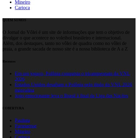
Mineiro
Carioca
QUEM SOMOS
O Jornal do Vôlei é um site de informações que tem o objetivo de
divulgar o que acontece no voleibol brasileiro e internacional.
Além, dos destaques, tanto no vôlei de quadra como no vôlei de
praia, a grande sacada de nosso site é a nossa biblioteca de A a Z
Recentes
Em um jogaço, Polônia conquista o tricampeonato da VNL
2026
Estados Unidos desafiam a Polônia pelo título da VNL 2026
masculina
Jogo emocionante leva o Brasil à final da Liga das Nações
COBERTURA
Paulista
Paranaense
Mineiro
Carioca