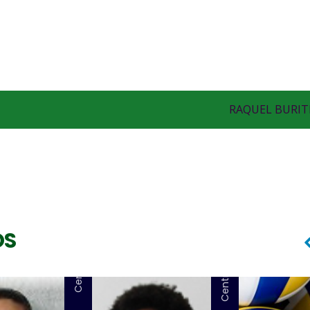
RAQUEL BURIT
OS
Central
Central