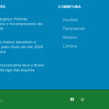
TES
COBERTURA
jogaço, Polônia
Paulista
sta o tricampeonato da
Paranaense
26
Mineiro
s Unidos desafiam a
Carioca
 pelo título da VNL 2026
ina
mocionante leva o Brasil
 da Liga das Nações
os.