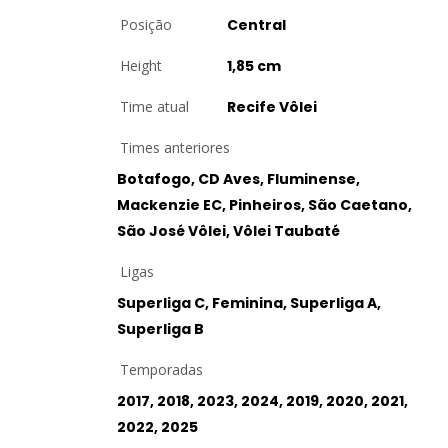
Posição
Central
Height
1,85 cm
Time atual
Recife Vôlei
Times anteriores
Botafogo, CD Aves, Fluminense,
Mackenzie EC, Pinheiros, São Caetano,
São José Vôlei, Vôlei Taubaté
Ligas
Superliga C, Feminina, Superliga A,
Superliga B
Temporadas
2017, 2018, 2023, 2024, 2019, 2020, 2021,
2022, 2025