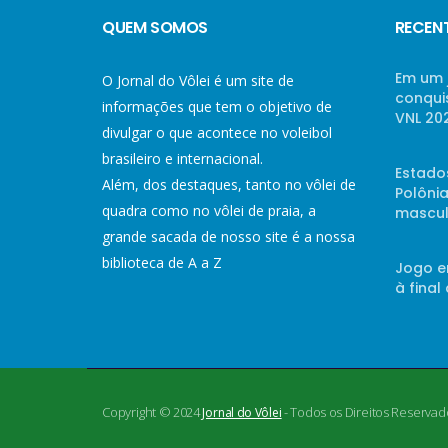
QUEM SOMOS
RECEN
Em um 
O Jornal do Vôlei é um site de
conqui
informações que tem o objetivo de
VNL 20
divulgar o que acontece no voleibol
brasileiro e internacional.
Estado
Além, dos destaques, tanto no vôlei de
Polônia
quadra como no vôlei de praia, a
mascul
grande sacada de nosso site é a nossa
biblioteca de A a Z
Jogo e
à final
Copyright © 2024
- Todos os Direitos Reservad
Jornal do Vôlei