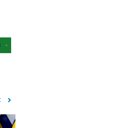
I
Central