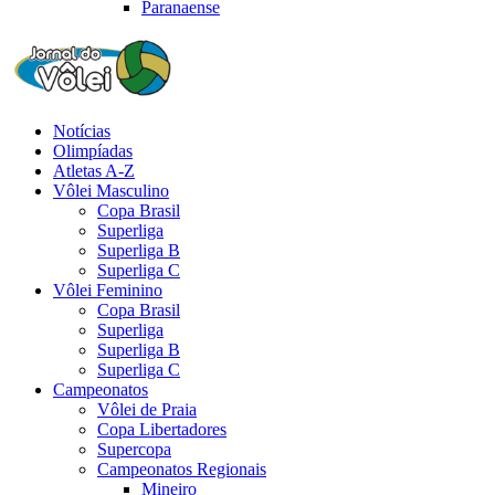
Paranaense
Notícias
Olimpíadas
Atletas A-Z
Vôlei Masculino
Copa Brasil
Superliga
Superliga B
Superliga C
Vôlei Feminino
Copa Brasil
Superliga
Superliga B
Superliga C
Campeonatos
Vôlei de Praia
Copa Libertadores
Supercopa
Campeonatos Regionais
Mineiro