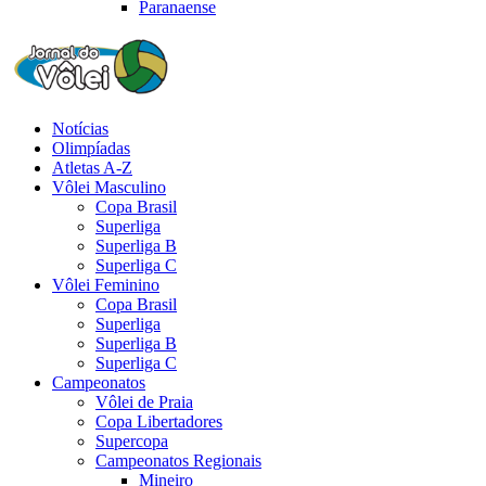
Paranaense
Notícias
Olimpíadas
Atletas A-Z
Vôlei Masculino
Copa Brasil
Superliga
Superliga B
Superliga C
Vôlei Feminino
Copa Brasil
Superliga
Superliga B
Superliga C
Campeonatos
Vôlei de Praia
Copa Libertadores
Supercopa
Campeonatos Regionais
Mineiro