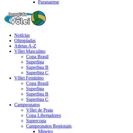
Paranaense
Notícias
Olimpíadas
Atletas A-Z
Vôlei Masculino
Copa Brasil
Superliga
Superliga B
Superliga C
Vôlei Feminino
Copa Brasil
Superliga
Superliga B
Superliga C
Campeonatos
Vôlei de Praia
Copa Libertadores
Supercopa
Campeonatos Regionais
Mineiro