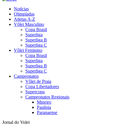
Notícias
Olimpíadas
Atletas A-Z
Vôlei Masculino
Copa Brasil
Superliga
Superliga B
Superliga C
Vôlei Feminino
Copa Brasil
Superliga
Superliga B
Superliga C
Campeonatos
Vôlei de Praia
Copa Libertadores
Supercopa
Campeonatos Regionais
Mineiro
Paulista
Paranaense
Jornal do Volei