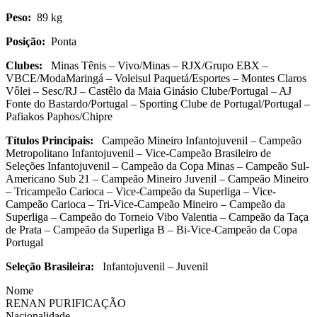
Peso:
89 kg
Posição:
Ponta
Clubes:
Minas Tênis – Vivo/Minas – RJX/Grupo EBX –
VBCE/ModaMaringá – Voleisul Paquetá/Esportes – Montes Claros
Vôlei – Sesc/RJ – Castêlo da Maia Ginásio Clube/Portugal – AJ
Fonte do Bastardo/Portugal – Sporting Clube de Portugal/Portugal –
Pafiakos Paphos/Chipre
Títulos Principais:
Campeão Mineiro Infantojuvenil – Campeão
Metropolitano Infantojuvenil – Vice-Campeão Brasileiro de
Seleções Infantojuvenil – Campeão da Copa Minas – Campeão Sul-
Americano Sub 21 – Campeão Mineiro Juvenil – Campeão Mineiro
– Tricampeão Carioca – Vice-Campeão da Superliga – Vice-
Campeão Carioca – Tri-Vice-Campeão Mineiro –
Campeão da
Superliga – Campeão do Torneio Vibo Valentia – Campeão da Taça
de Prata – Campeão da Superliga B – Bi-Vice-Campeão da Copa
Portugal
Seleção
Brasileira:
Infantojuvenil – Juvenil
Nome
RENAN PURIFICAÇÃO
Nacionalidade