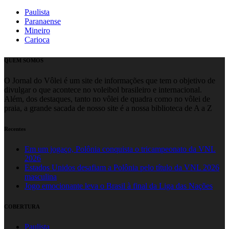
Paulista
Paranaense
Mineiro
Carioca
QUEM SOMOS
O Jornal do Vôlei é um site de informações que tem o objetivo de
divulgar o que acontece no voleibol brasileiro e internacional.
Além, dos destaques, tanto no vôlei de quadra como no vôlei de
praia, a grande sacada de nosso site é a nossa biblioteca de A a Z
Recentes
Em um jogaço, Polônia conquista o tricampeonato da VNL
2026
Estados Unidos desafiam a Polônia pelo título da VNL 2026
masculina
Jogo emocionante leva o Brasil à final da Liga das Nações
COBERTURA
Paulista