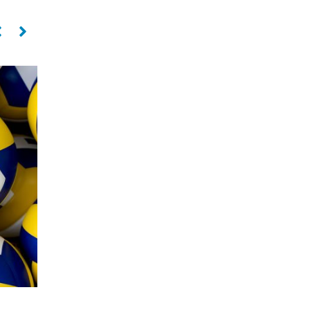
ANA LUH (Ana Luisa Carvalho Alves)
Ponta
JULIA CHEUNG