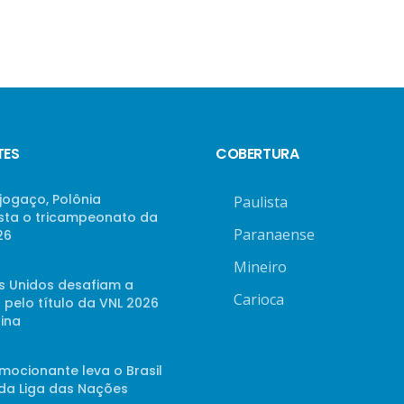
TES
COBERTURA
jogaço, Polônia
Paulista
sta o tricampeonato da
Paranaense
26
Mineiro
s Unidos desafiam a
Carioca
 pelo título da VNL 2026
ina
mocionante leva o Brasil
 da Liga das Nações