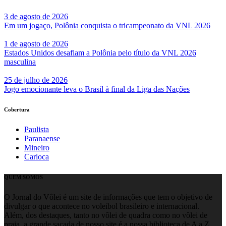
3 de agosto de 2026
Em um jogaço, Polônia conquista o tricampeonato da VNL 2026
1 de agosto de 2026
Estados Unidos desafiam a Polônia pelo título da VNL 2026
masculina
25 de julho de 2026
Jogo emocionante leva o Brasil à final da Liga das Nações
Cobertura
Paulista
Paranaense
Mineiro
Carioca
QUEM SOMOS
O Jornal do Vôlei é um site de informações que tem o objetivo de
divulgar o que acontece no voleibol brasileiro e internacional.
Além, dos destaques, tanto no vôlei de quadra como no vôlei de
praia, a grande sacada de nosso site é a nossa biblioteca de A a Z