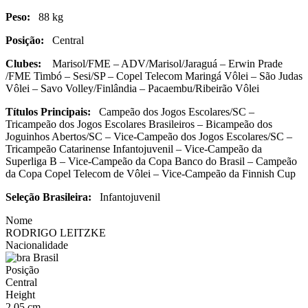
Peso:
88 kg
Posição:
Central
Clubes:
Marisol/FME – ADV/Marisol/Jaraguá – Erwin Prade
/FME Timbó – Sesi/SP – Copel Telecom Maringá Vôlei – São Judas
Vôlei – Savo Volley/Finlândia – Pacaembu/Ribeirão Vôlei
Títulos Principais:
Campeão dos Jogos Escolares/SC –
Tricampeão dos Jogos Escolares Brasileiros – Bicampeão dos
Joguinhos Abertos/SC – Vice-Campeão dos Jogos Escolares/SC –
Tricampeão Catarinense Infantojuvenil – Vice-Campeão da
Superliga B – Vice-Campeão da Copa Banco do Brasil – Campeão
da Copa Copel Telecom de Vôlei – Vice-Campeão da Finnish Cup
Seleção Brasileira:
Infantojuvenil
Nome
RODRIGO LEITZKE
Nacionalidade
Brasil
Posição
Central
Height
2,05 cm