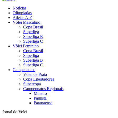
Notícias
Olimpíadas
Atletas A-Z
Vôlei Masculino
Copa Brasil
Superliga
Superliga B
Superliga C
Vôlei Feminino
Copa Brasil
Superliga
Superliga B
Superliga C
Campeonatos
Vôlei de Praia
Copa Libertadores
Supercopa
Campeonatos Regionais
Mineiro
Paulista
Paranaense
Jornal do Volei