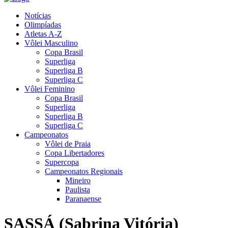
Notícias
Olimpíadas
Atletas A-Z
Vôlei Masculino
Copa Brasil
Superliga
Superliga B
Superliga C
Vôlei Feminino
Copa Brasil
Superliga
Superliga B
Superliga C
Campeonatos
Vôlei de Praia
Copa Libertadores
Supercopa
Campeonatos Regionais
Mineiro
Paulista
Paranaense
SASSÁ (Sabrina Vitória)