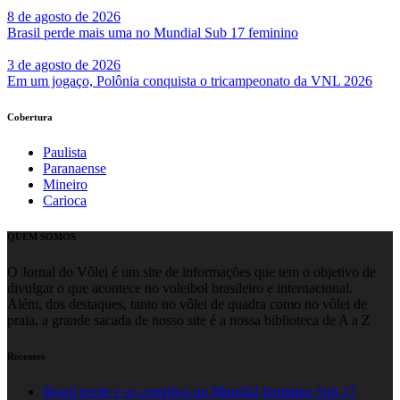
8 de agosto de 2026
Brasil perde mais uma no Mundial Sub 17 feminino
3 de agosto de 2026
Em um jogaço, Polônia conquista o tricampeonato da VNL 2026
Cobertura
Paulista
Paranaense
Mineiro
Carioca
QUEM SOMOS
O Jornal do Vôlei é um site de informações que tem o objetivo de
divulgar o que acontece no voleibol brasileiro e internacional.
Além, dos destaques, tanto no vôlei de quadra como no vôlei de
praia, a grande sacada de nosso site é a nossa biblioteca de A a Z
Recentes
Brasil perde e se complica no Mundial feminino Sub 17